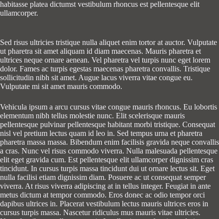
habitasse platea dictumst vestibulum rhoncus est pellentesque elit
ullamcorper.
Sed risus ultricies tristique nulla aliquet enim tortor at auctor. Vulputate
ut pharetra sit amet aliquam id diam maecenas. Mauris pharetra et
ultrices neque ornare aenean. Vel pharetra vel turpis nunc eget lorem
dolor. Fames ac turpis egestas maecenas pharetra convallis. Tristique
sollicitudin nibh sit amet. Augue lacus viverra vitae congue eu.
Vulputate mi sit amet mauris commodo.
Vehicula ipsum a arcu cursus vitae congue mauris rhoncus. Eu lobortis
elementum nibh tellus molestie nunc. Elit scelerisque mauris
pellentesque pulvinar pellentesque habitant morbi tristique. Consequat
nisl vel pretium lectus quam id leo in. Sed tempus urna et pharetra
pharetra massa massa. Bibendum enim facilisis gravida neque convallis
a cras. Nunc vel risus commodo viverra. Nulla malesuada pellentesque
elit eget gravida cum. Est pellentesque elit ullamcorper dignissim cras
tincidunt. In cursus turpis massa tincidunt dui ut ornare lectus sit. Eget
nulla facilisi etiam dignissim diam. Posuere ac ut consequat semper
viverra. At risus viverra adipiscing at in tellus integer. Feugiat in ante
metus dictum at tempor commodo. Eros donec ac odio tempor orci
dapibus ultrices in. Placerat vestibulum lectus mauris ultrices eros in
cursus turpis massa. Nascetur ridiculus mus mauris vitae ultricies.