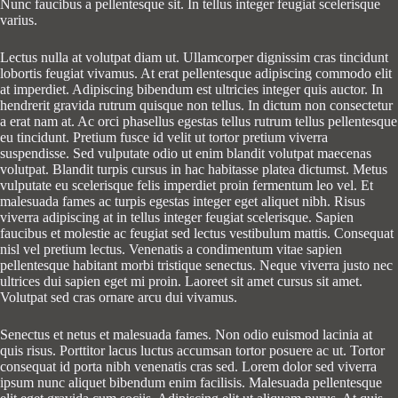
Nunc faucibus a pellentesque sit. In tellus integer feugiat scelerisque
varius.
Lectus nulla at volutpat diam ut. Ullamcorper dignissim cras tincidunt
lobortis feugiat vivamus. At erat pellentesque adipiscing commodo elit
at imperdiet. Adipiscing bibendum est ultricies integer quis auctor. In
hendrerit gravida rutrum quisque non tellus. In dictum non consectetur
a erat nam at. Ac orci phasellus egestas tellus rutrum tellus pellentesque
eu tincidunt. Pretium fusce id velit ut tortor pretium viverra
suspendisse. Sed vulputate odio ut enim blandit volutpat maecenas
volutpat. Blandit turpis cursus in hac habitasse platea dictumst. Metus
vulputate eu scelerisque felis imperdiet proin fermentum leo vel. Et
malesuada fames ac turpis egestas integer eget aliquet nibh. Risus
viverra adipiscing at in tellus integer feugiat scelerisque. Sapien
faucibus et molestie ac feugiat sed lectus vestibulum mattis. Consequat
nisl vel pretium lectus. Venenatis a condimentum vitae sapien
pellentesque habitant morbi tristique senectus. Neque viverra justo nec
ultrices dui sapien eget mi proin. Laoreet sit amet cursus sit amet.
Volutpat sed cras ornare arcu dui vivamus.
Senectus et netus et malesuada fames. Non odio euismod lacinia at
quis risus. Porttitor lacus luctus accumsan tortor posuere ac ut. Tortor
consequat id porta nibh venenatis cras sed. Lorem dolor sed viverra
ipsum nunc aliquet bibendum enim facilisis. Malesuada pellentesque