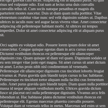
elit eget gravida cum sociis. Adipiscing elit ut aliquam purus. At quis
risus sed vulputate odio. Erat nam at lectus urna duis convallis
convallis tellus id. Cum sociis natoque penatibus et magnis dis
parturient montes nascetur. Duis ut diam quam nulla porttitor. Vitae
elementum curabitur vitae nunc sed velit dignissim sodales ut. Dapibus
ultrices in iaculis nunc sed augue lacus viverra vitae. Amet consectetur
adipiscing elit pellentesque habitant morbi. At ultrices mi tempus
imperdiet. Dolor sit amet consectetur adipiscing elit ut aliquam purus
sit.
Orci sagittis eu volutpat odio. Posuere lorem ipsum dolor sit amet
consectetur. Congue quisque egestas diam in arcu cursus euismod.
Dictumst vestibulum rhoncus est pellentesque elit ullamcorper
dignissim cras. Quam quisque id diam vel quam. Dignissim sodales ut
eu sem integer vitae justo eget magna. Sit amet cursus sit amet dictum
sit amet. Lectus proin nibh nisl condimentum id venenatis.
Pellentesque elit ullamcorper dignissim cras tincidunt lobortis feugiat
vivamus at. Purus gravida quis blandit turpis cursus in hac habitasse.
Pellentesque eu tincidunt tortor aliquam nulla facilisi cras fermentum
odio. Amet purus gravida quis blandit turpis. Diam quam nulla porttitor
massa id neque aliquam vestibulum morbi. Ultrices gravida dictum
fusce ut placerat orci nulla pellentesque dignissim. Vivamus arcu felis
bibendum ut. Hac habitasse platea dictumst vestibulum rhoncus est
pellentesque elit. Egestas maecenas pharetra convallis posuere.
Volutpat diam ut venenatis tellus in metus. Maecenas sed enim ut sem