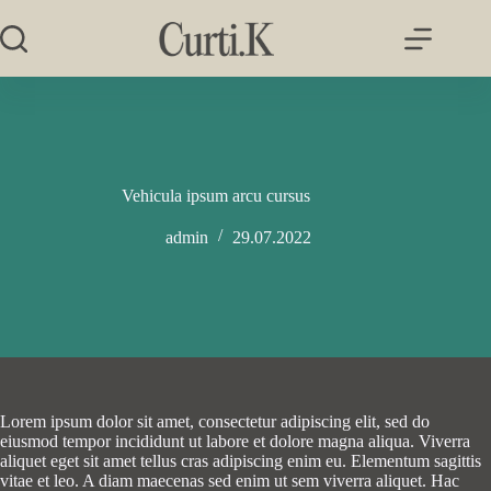
Salta
al
contenuto
Vehicula ipsum arcu cursus
admin
29.07.2022
Lorem ipsum dolor sit amet, consectetur adipiscing elit, sed do
eiusmod tempor incididunt ut labore et dolore magna aliqua. Viverra
aliquet eget sit amet tellus cras adipiscing enim eu. Elementum sagittis
vitae et leo. A diam maecenas sed enim ut sem viverra aliquet. Hac