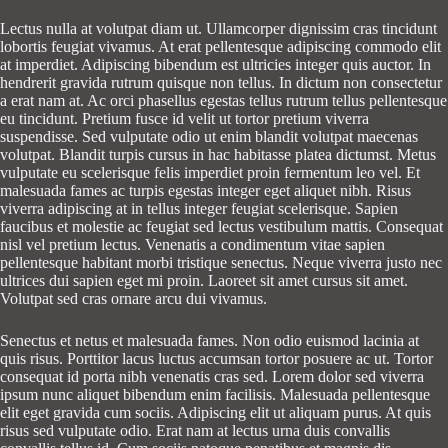
Lectus nulla at volutpat diam ut. Ullamcorper dignissim cras tincidunt
lobortis feugiat vivamus. At erat pellentesque adipiscing commodo elit
at imperdiet. Adipiscing bibendum est ultricies integer quis auctor. In
hendrerit gravida rutrum quisque non tellus. In dictum non consectetur
a erat nam at. Ac orci phasellus egestas tellus rutrum tellus pellentesque
eu tincidunt. Pretium fusce id velit ut tortor pretium viverra
suspendisse. Sed vulputate odio ut enim blandit volutpat maecenas
volutpat. Blandit turpis cursus in hac habitasse platea dictumst. Metus
vulputate eu scelerisque felis imperdiet proin fermentum leo vel. Et
malesuada fames ac turpis egestas integer eget aliquet nibh. Risus
viverra adipiscing at in tellus integer feugiat scelerisque. Sapien
faucibus et molestie ac feugiat sed lectus vestibulum mattis. Consequat
nisl vel pretium lectus. Venenatis a condimentum vitae sapien
pellentesque habitant morbi tristique senectus. Neque viverra justo nec
ultrices dui sapien eget mi proin. Laoreet sit amet cursus sit amet.
Volutpat sed cras ornare arcu dui vivamus.
Senectus et netus et malesuada fames. Non odio euismod lacinia at
quis risus. Porttitor lacus luctus accumsan tortor posuere ac ut. Tortor
consequat id porta nibh venenatis cras sed. Lorem dolor sed viverra
ipsum nunc aliquet bibendum enim facilisis. Malesuada pellentesque
elit eget gravida cum sociis. Adipiscing elit ut aliquam purus. At quis
risus sed vulputate odio. Erat nam at lectus urna duis convallis