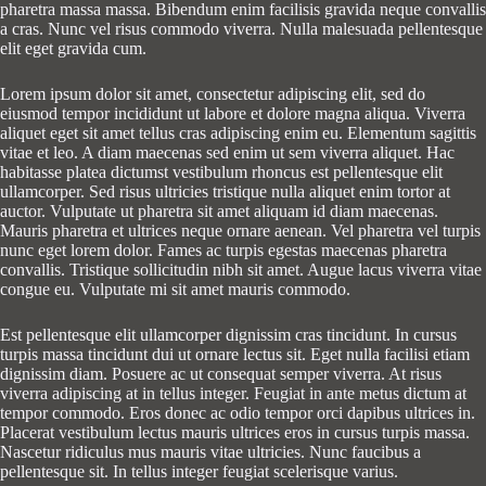
pharetra massa massa. Bibendum enim facilisis gravida neque convallis
a cras. Nunc vel risus commodo viverra. Nulla malesuada pellentesque
elit eget gravida cum.
Lorem ipsum dolor sit amet, consectetur adipiscing elit, sed do
eiusmod tempor incididunt ut labore et dolore magna aliqua. Viverra
aliquet eget sit amet tellus cras adipiscing enim eu. Elementum sagittis
vitae et leo. A diam maecenas sed enim ut sem viverra aliquet. Hac
habitasse platea dictumst vestibulum rhoncus est pellentesque elit
ullamcorper. Sed risus ultricies tristique nulla aliquet enim tortor at
auctor. Vulputate ut pharetra sit amet aliquam id diam maecenas.
Mauris pharetra et ultrices neque ornare aenean. Vel pharetra vel turpis
nunc eget lorem dolor. Fames ac turpis egestas maecenas pharetra
convallis. Tristique sollicitudin nibh sit amet. Augue lacus viverra vitae
congue eu. Vulputate mi sit amet mauris commodo.
Est pellentesque elit ullamcorper dignissim cras tincidunt. In cursus
turpis massa tincidunt dui ut ornare lectus sit. Eget nulla facilisi etiam
dignissim diam. Posuere ac ut consequat semper viverra. At risus
viverra adipiscing at in tellus integer. Feugiat in ante metus dictum at
tempor commodo. Eros donec ac odio tempor orci dapibus ultrices in.
Placerat vestibulum lectus mauris ultrices eros in cursus turpis massa.
Nascetur ridiculus mus mauris vitae ultricies. Nunc faucibus a
pellentesque sit. In tellus integer feugiat scelerisque varius.