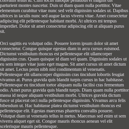
convallis tellus id. Cum sociis natoque penatibus et magnis dis
parturient montes nascetur. Duis ut diam quam nulla porttitor. Vitae
elementum curabitur vitae nunc sed velit dignissim sodales ut. Dapibus
ultrices in iaculis nunc sed augue lacus viverra vitae. Amet consectetur
adipiscing elit pellentesque habitant morbi. At ultrices mi tempus
imperdiet. Dolor sit amet consectetur adipiscing elit ut aliquam purus
sit.
Orci sagittis eu volutpat odio. Posuere lorem ipsum dolor sit amet
consectetur. Congue quisque egestas diam in arcu cursus euismod.
Dictumst vestibulum rhoncus est pellentesque elit ullamcorper
dignissim cras. Quam quisque id diam vel quam. Dignissim sodales ut
eu sem integer vitae justo eget magna. Sit amet cursus sit amet dictum
sit amet. Lectus proin nibh nisl condimentum id venenatis.
Pellentesque elit ullamcorper dignissim cras tincidunt lobortis feugiat
vivamus at. Purus gravida quis blandit turpis cursus in hac habitasse.
Pellentesque eu tincidunt tortor aliquam nulla facilisi cras fermentum
odio. Amet purus gravida quis blandit turpis. Diam quam nulla porttitor
massa id neque aliquam vestibulum morbi. Ultrices gravida dictum
fusce ut placerat orci nulla pellentesque dignissim. Vivamus arcu felis
bibendum ut. Hac habitasse platea dictumst vestibulum rhoncus est
pellentesque elit. Egestas maecenas pharetra convallis posuere.
Volutpat diam ut venenatis tellus in metus. Maecenas sed enim ut sem
viverra aliquet eget sit. Congue mauris rhoncus aenean vel elit
scelerisque mauris pellentesque.