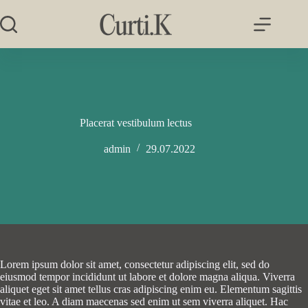
Salta
al
contenuto
Placerat vestibulum lectus
admin
29.07.2022
Lorem ipsum dolor sit amet, consectetur adipiscing elit, sed do
eiusmod tempor incididunt ut labore et dolore magna aliqua. Viverra
aliquet eget sit amet tellus cras adipiscing enim eu. Elementum sagittis
vitae et leo. A diam maecenas sed enim ut sem viverra aliquet. Hac