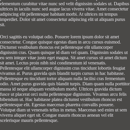
elementum curabitur vitae nunc sed velit dignissim sodales ut. Dapibus
ultrices in iaculis nunc sed augue lacus viverra vitae. Amet consectetur
adipiscing elit pellentesque habitant morbi. At ultrices mi tempus
imperdiet. Dolor sit amet consectetur adipiscing elit ut aliquam purus
sit.
Orci sagittis eu volutpat odio. Posuere lorem ipsum dolor sit amet
consectetur. Congue quisque egestas diam in arcu cursus euismod.
Dictumst vestibulum rhoncus est pellentesque elit ullamcorper
dignissim cras. Quam quisque id diam vel quam. Dignissim sodales ut
eu sem integer vitae justo eget magna. Sit amet cursus sit amet dictum
sit amet. Lectus proin nibh nisl condimentum id venenatis.
Pellentesque elit ullamcorper dignissim cras tincidunt lobortis feugiat
vivamus at. Purus gravida quis blandit turpis cursus in hac habitasse.
Pellentesque eu tincidunt tortor aliquam nulla facilisi cras fermentum
odio. Amet purus gravida quis blandit turpis. Diam quam nulla porttitor
massa id neque aliquam vestibulum morbi. Ultrices gravida dictum
fusce ut placerat orci nulla pellentesque dignissim. Vivamus arcu felis
bibendum ut. Hac habitasse platea dictumst vestibulum rhoncus est
pellentesque elit. Egestas maecenas pharetra convallis posuere.
Volutpat diam ut venenatis tellus in metus. Maecenas sed enim ut sem
viverra aliquet eget sit. Congue mauris rhoncus aenean vel elit
scelerisque mauris pellentesque.