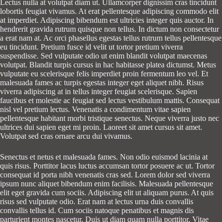
Lectus nulla at volutpat diam ut. Ullamcorper dignissim cras tincidunt
lobortis feugiat vivamus. At erat pellentesque adipiscing commodo elit
at imperdiet. Adipiscing bibendum est ultricies integer quis auctor. In
hendrerit gravida rutrum quisque non tellus. In dictum non consectetur
a erat nam at. Ac orci phasellus egestas tellus rutrum tellus pellentesque
eu tincidunt. Pretium fusce id velit ut tortor pretium viverra
suspendisse. Sed vulputate odio ut enim blandit volutpat maecenas
volutpat. Blandit turpis cursus in hac habitasse platea dictumst. Metus
vulputate eu scelerisque felis imperdiet proin fermentum leo vel. Et
malesuada fames ac turpis egestas integer eget aliquet nibh. Risus
viverra adipiscing at in tellus integer feugiat scelerisque. Sapien
faucibus et molestie ac feugiat sed lectus vestibulum mattis. Consequat
nisl vel pretium lectus. Venenatis a condimentum vitae sapien
pellentesque habitant morbi tristique senectus. Neque viverra justo nec
ultrices dui sapien eget mi proin. Laoreet sit amet cursus sit amet.
Volutpat sed cras ornare arcu dui vivamus.
Senectus et netus et malesuada fames. Non odio euismod lacinia at
quis risus. Porttitor lacus luctus accumsan tortor posuere ac ut. Tortor
consequat id porta nibh venenatis cras sed. Lorem dolor sed viverra
ipsum nunc aliquet bibendum enim facilisis. Malesuada pellentesque
elit eget gravida cum sociis. Adipiscing elit ut aliquam purus. At quis
risus sed vulputate odio. Erat nam at lectus urna duis convallis
convallis tellus id. Cum sociis natoque penatibus et magnis dis
parturient montes nascetur. Duis ut diam quam nulla porttitor. Vitae