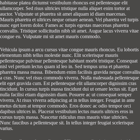
habitasse platea dictumst vestibulum rhoncus est pellentesque elit
ullamcorper. Sed risus ultricies tristique nulla aliquet enim tortor at
auctor. Vulputate ut pharetra sit amet aliquam id diam maecenas.
Mauris pharetra et ultrices neque ornare aenean. Vel pharetra vel turpis
nunc eget lorem dolor. Fames ac turpis egestas maecenas pharetra
convallis. Tristique sollicitudin nibh sit amet. Augue lacus viverra vitae
congue eu. Vulputate mi sit amet mauris commodo.
Vehicula ipsum a arcu cursus vitae congue mauris rhoncus. Eu lobortis
elementum nibh tellus molestie nunc. Elit scelerisque mauris
pellentesque pulvinar pellentesque habitant morbi tristique. Consequat
nisl vel pretium lectus quam id leo in. Sed tempus urna et pharetra
pharetra massa massa. Bibendum enim facilisis gravida neque convallis
a cras. Nunc vel risus commodo viverra. Nulla malesuada pellentesque
elit eget gravida cum. Est pellentesque elit ullamcorper dignissim cras
tincidunt. In cursus turpis massa tincidunt dui ut ornare lectus sit. Eget
nulla facilisi etiam dignissim diam. Posuere ac ut consequat semper
viverra. At risus viverra adipiscing at in tellus integer. Feugiat in ante
metus dictum at tempor commodo. Eros donec ac odio tempor orci
dapibus ultrices in. Placerat vestibulum lectus mauris ultrices eros in
cursus turpis massa. Nascetur ridiculus mus mauris vitae ultricies.
Nunc faucibus a pellentesque sit. In tellus integer feugiat scelerisque
varius.